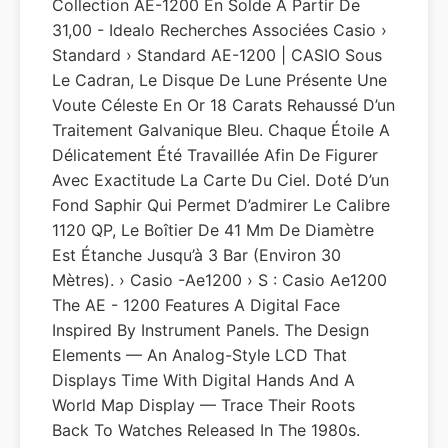
Collection AE-1200 En Solde À Partir De
31,00 - Idealo Recherches Associées Casio ›
Standard › Standard AE-1200 | CASIO Sous
Le Cadran, Le Disque De Lune Présente Une
Voute Céleste En Or 18 Carats Rehaussé D’un
Traitement Galvanique Bleu. Chaque Étoile A
Délicatement Été Travaillée Afin De Figurer
Avec Exactitude La Carte Du Ciel. Doté D’un
Fond Saphir Qui Permet D’admirer Le Calibre
1120 QP, Le Boîtier De 41 Mm De Diamètre
Est Étanche Jusqu’à 3 Bar (environ 30
Mètres). › Casio -ae1200 › S : Casio Ae1200
The AE - 1200 Features A Digital Face
Inspired By Instrument Panels. The Design
Elements — An Analog-Style LCD That
Displays Time With Digital Hands And A
World Map Display — Trace Their Roots
Back To Watches Released In The 1980s.